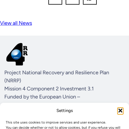
View all News
Project National Recovery and Resilience Plan
(NRRP)
Mission 4 Component 2 Investment 3.1
Funded by the European Union –
NextGenerationEU
Settings
CUP I57G21000040001
Concession Decree MUR No. n. Prot. 123 del
This site uses cookies to improve services and user experience.
You can decide whether or not to allow cookies, but if you refuse you will