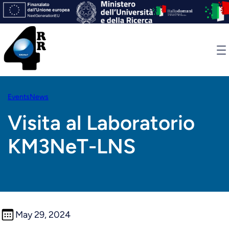
Skip
to
content
Events
News
Visita al Laboratorio
KM3NeT-LNS
May 29, 2024