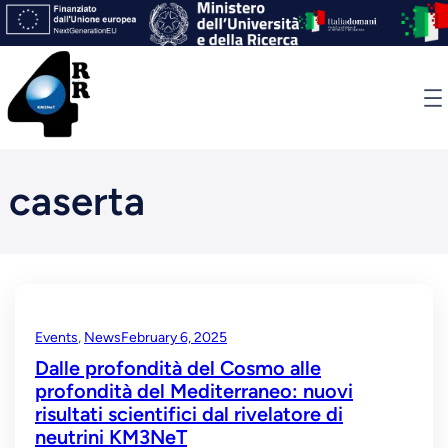
Skip
to
content
caserta
Events
, 
News
February 6, 2025
Dalle profondità del Cosmo alle
profondità del Mediterraneo: nuovi
risultati scientifici dal rivelatore di
neutrini KM3NeT