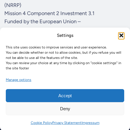
(NRRP)
Mission 4 Component 2 Investment 3.1
Funded by the European Union –
NextGenerationEU
Settings
CUP I57G21000040001
Concession Decree MUR No. n. Prot. 123 del
This site uses cookies to improve services and user experience.
You can decide whether or not to allow cookies, but if you refuse you will
21/06/2022
not be able to use all the features of the site.
You can review your choice at any time by clicking on "cookie settings" in
the site footer
Manage options
Contact us
Accept
km3net4rr@lns.infn.it
Facebook
Deny
Cookie Policy
Privacy Statement
Impressum
© 2024 KM3NeT4RR. All Rights Reserved.