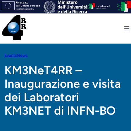
Skip
to
content
Events
News
KM3NeT4RR –
Inaugurazione e visita
dei Laboratori
KM3NET di INFN-BO